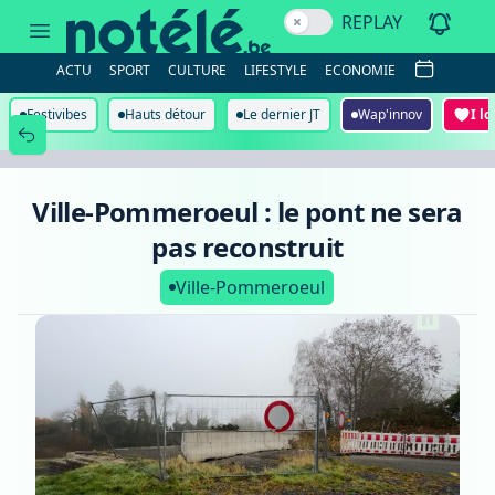
Ville-
REPLAY
Pommeroeul
:
le
ACTU
SPORT
CULTURE
LIFESTYLE
ECONOMIE
pont
ne
sera
Festivibes
Hauts détour
Le dernier JT
Wap'innov
I l
pas
reconstruit
Ville-Pommeroeul : le pont ne sera
pas reconstruit
Ville-Pommeroeul