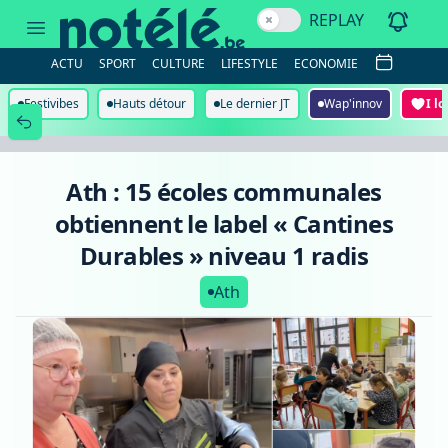
Ath
REPLAY
:
15
écoles
ACTU
SPORT
CULTURE
LIFESTYLE
ECONOMIE
communales
obtiennent
le
Festivibes
Hauts détour
Le dernier JT
Wap'innov
I l
label
«
Cantines
Durables
»
Ath : 15 écoles communales
niveau
1
obtiennent le label « Cantines
radis
Durables » niveau 1 radis
Ath