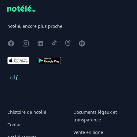
notélé, encore plus proche
Facebook
Instagram
X
TikTok
Threads
Spotify
App Store
Google Play
Conseil de déontologie journalistique
L'histoire de notélé
Documents légaux et
transparence
Contact
Vente en ligne