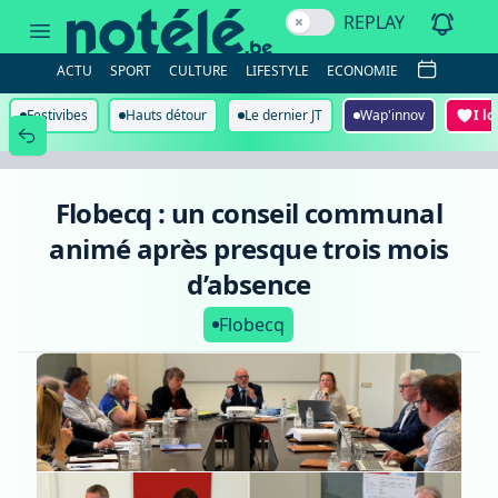
Flobecq
REPLAY
:
un
conseil
ACTU
SPORT
CULTURE
LIFESTYLE
ECONOMIE
communal
animé
après
Festivibes
Hauts détour
Le dernier JT
Wap'innov
I l
presque
trois
mois
d’absence
Flobecq : un conseil communal
animé après presque trois mois
d’absence
Flobecq