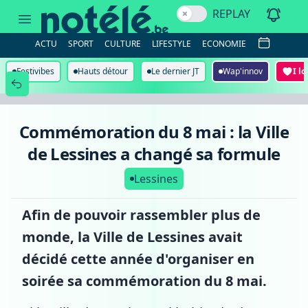
Commémoration
REPLAY
du
8
mai
ACTU
SPORT
CULTURE
LIFESTYLE
ECONOMIE
:
la
Ville
Festivibes
Hauts détour
Le dernier JT
Wap'innov
I l
de
Lessines
a
changé
sa
Commémoration du 8 mai : la Ville
formule
de Lessines a changé sa formule
Lessines
Afin de pouvoir rassembler plus de
monde, la Ville de Lessines avait
décidé cette année d'organiser en
soirée sa commémoration du 8 mai.