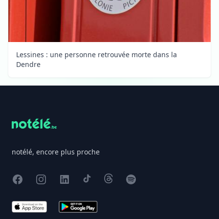
Lessines : une personne retrouvée morte dans la
Dendre
Footer
notélé, encore plus proche
Facebook
Instagram
X
TikTok
Threads
Spotify
App Store
Google Play