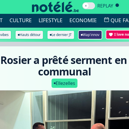
REPLAY
T
CULTURE
LIFESTYLE
ECONOMIE
QUE FA
I love n
ivibes
Hauts détour
Le dernier JT
Wap'innov
l Rosier a prêté serment en
communal
Ellezelles