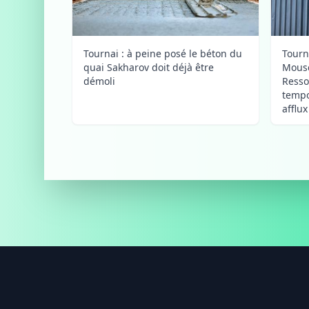
Tournai : à peine posé le béton du
Tourn
quai Sakharov doit déjà être
Mousc
démoli
Resso
tempo
afflu
Footer