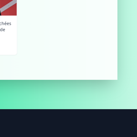
uchées
nde