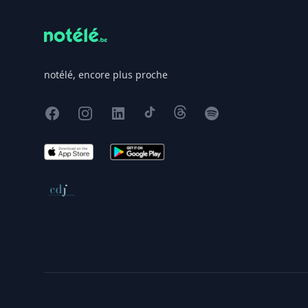
notélé, encore plus proche
Facebook
Instagram
X
TikTok
Threads
Spotify
App Store
Google Play
Conseil de déontologie journalistique