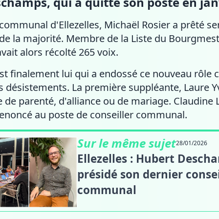
champs, qui a quitté son poste en janv
l communal d'Ellezelles, Michaël Rosier a prêté s
e la majorité. Membre de la Liste du Bourgmestre
vait alors récolté 265 voix.
est finalement lui qui a endossé ce nouveau rôle c
rs désistements. La première suppléante, Laure Y
de parenté, d'alliance ou de mariage. Claudine L
renoncé au poste de conseiller communal.
Sur le même sujet
28/01/2026
Ellezelles : Hubert Desch
présidé son dernier conse
communal