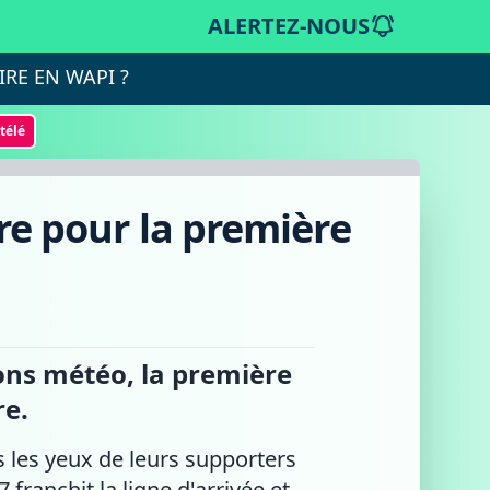
ALERTEZ-NOUS
IRE EN WAPI ?
otélé
re pour la première
ons météo, la première
re.
 les yeux de leurs supporters
ranchit la ligne d'arrivée et