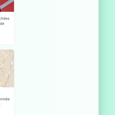
uchées
nde
fermée
t