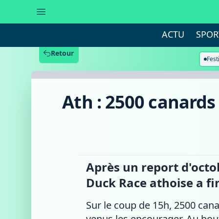
Ath
:
2500
canards
ACTU
SPOR
en
plastique
dans
Retour
la
Fest
Dendre
pour
la
première
Ath : 2500 canards
Duck
Race
Après un report d'octo
Duck Race athoise a f
Sur le coup de 15h, 2500 cana
venus les encourager. Au bout