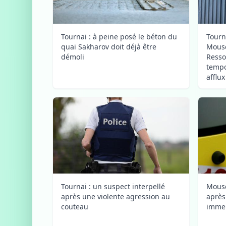
Tournai : à peine posé le béton du
Tourn
quai Sakharov doit déjà être
Mousc
démoli
Resso
tempo
afflu
Tournai : un suspect interpellé
Mousc
après une violente agression au
après
couteau
immeu