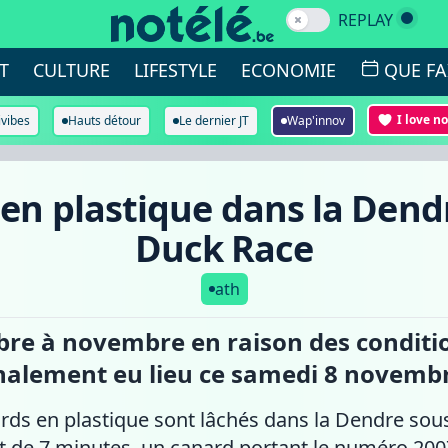
REPLAY
T
CULTURE
LIFESTYLE
ECONOMIE
QUE FA
I love n
ivibes
Hauts détour
Le dernier JT
Wap'innov
 en plastique dans la Dend
Duck Race
ath
bre à novembre en raison des conditi
inalement eu lieu ce samedi 8 novemb
rds en plastique sont lâchés dans la Dendre sous
 de 7 minutes, un canard portant le numéro 2007 f