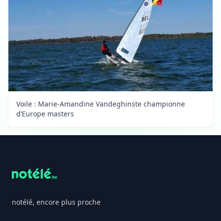
Voile : Marie-Amandine Vandeghinste championne
d’Europe masters
Footer
notélé, encore plus proche