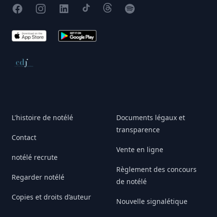
Facebook
Instagram
X
TikTok
Threads
Spotify
App Store
Google Play
Conseil de déontologie journalistique
L'histoire de notélé
Documents légaux et
transparence
Contact
Vente en ligne
notélé recrute
Règlement des concours
Regarder notélé
de notélé
Copies et droits d’auteur
Nouvelle signalétique