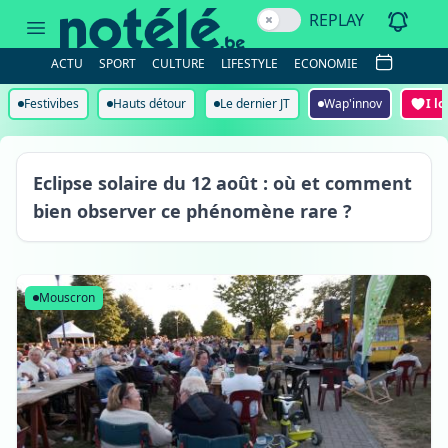
REPLAY
ACTU
SPORT
CULTURE
LIFESTYLE
ECONOMIE
Festivibes
Hauts détour
Le dernier JT
Wap'innov
I l
Eclipse solaire du 12 août : où et comment
bien observer ce phénomène rare ?
Mouscron