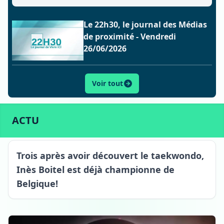
Le 22h30, le journal des Médias
de proximité - Vendredi
26/06/2026
Voir tout
ACTU
SPORT
CULTURE
LIFESTYLE
ECONOMIE
ACTU
Oeudeghien
Trois après avoir découvert le taekwondo,
Inès Boitel est déjà championne de
Belgique!