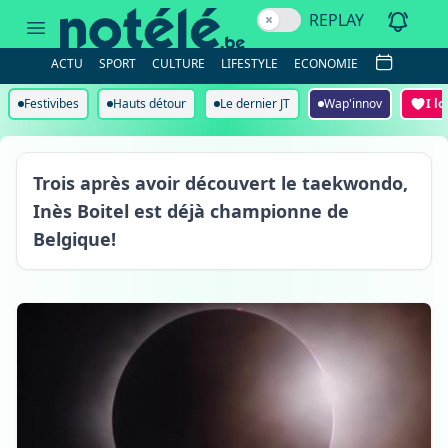
REPLAY
ACTU
SPORT
CULTURE
LIFESTYLE
ECONOMIE
Festivibes
Hauts détour
Le dernier JT
Wap'innov
I l
Oeudeghien
Trois après avoir découvert le taekwondo,
Inès Boitel est déjà championne de
Belgique!