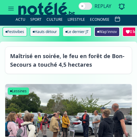
REPLAY
ACTU
SPORT
CULTURE
LIFESTYLE
ECONOMIE
Festivibes
Hauts détour
Le dernier JT
Wap'innov
I l
Bon-Secours
Maîtrisé en soirée, le feu en forêt de Bon-
Secours a touché 4,5 hectares
Lessines