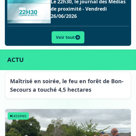
Le 22h30, le journal des Médias
de proximité - Vendredi
26/06/2026
Voir tout
ACTU
SPORT
CULTURE
LIFESTYLE
ECONOMIE
ACTU
Bon-Secours
Maîtrisé en soirée, le feu en forêt de Bon-
Secours a touché 4,5 hectares
Lessines