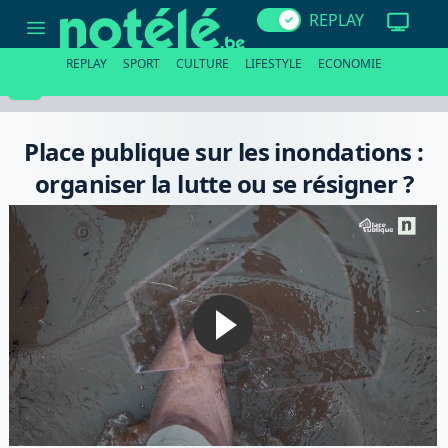
Place
REPLAY
publique
sur
les
REPLAY
SPORT
CULTURE
LIFESTYLE
ECONOMIE
inondations
:
organiser
la
lutte
Place publique sur les inondations :
ou
se
organiser la lutte ou se résigner ?
résigner
?