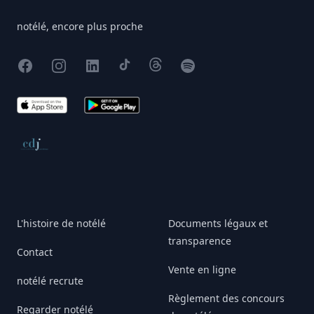
notélé, encore plus proche
Facebook
Instagram
X
TikTok
Threads
Spotify
App Store
Google Play
Conseil de déontologie journalistique
L'histoire de notélé
Documents légaux et
transparence
Contact
Vente en ligne
notélé recrute
Règlement des concours
Regarder notélé