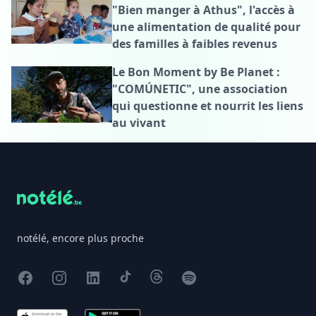
"Bien manger à Athus", l'accès à
une alimentation de qualité pour
des familles à faibles revenus
Le Bon Moment by Be Planet :
"COMÚNETIC", une association
qui questionne et nourrit les liens
au vivant
Footer
notélé, encore plus proche
Facebook
Instagram
X
TikTok
Threads
Spotify