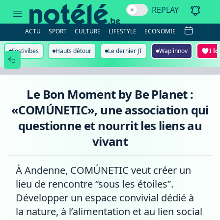
Le
REPLAY
Bon
Moment
by
ACTU
SPORT
CULTURE
LIFESTYLE
ECONOMIE
Be
Planet
:
Festivibes
Hauts détour
Le dernier JT
Wap'innov
I l
«COMÚNETIC»,
une
association
qui
questionne
Le Bon Moment by Be Planet :
et
nourrit
«COMÚNETIC», une association qui
les
liens
questionne et nourrit les liens au
au
vivant
vivant
À Andenne, COMÚNETIC veut créer un
lieu de rencontre “sous les étoiles”.
Développer un espace convivial dédié à
la nature, à l’alimentation et au lien social