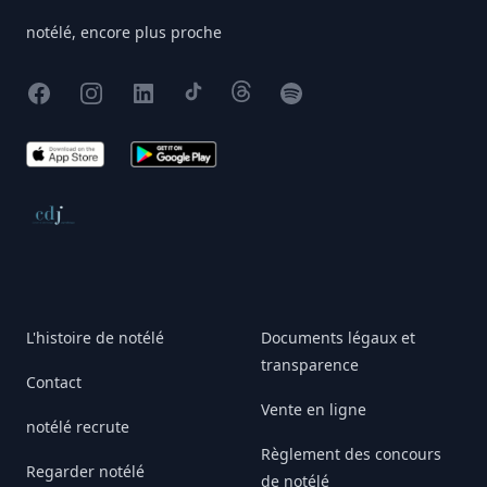
notélé, encore plus proche
Facebook
Instagram
X
TikTok
Threads
Spotify
App Store
Google Play
Conseil de déontologie journalistique
L'histoire de notélé
Documents légaux et
transparence
Contact
Vente en ligne
notélé recrute
Règlement des concours
Regarder notélé
de notélé