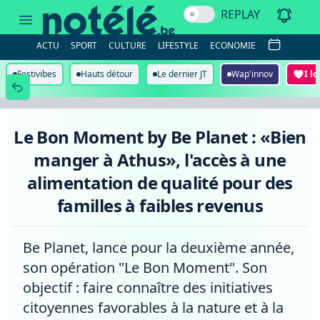
Le
REPLAY
Bon
Moment
by
ACTU
SPORT
CULTURE
LIFESTYLE
ECONOMIE
Be
Planet
:
Festivibes
Hauts détour
Le dernier JT
Wap'innov
I l
«Bien
manger
à
Athus»,
l'accès
Le Bon Moment by Be Planet : «Bien
à
une
manger à Athus», l'accès à une
alimentation
de
alimentation de qualité pour des
qualité
pour
familles à faibles revenus
des
familles
à
Be Planet, lance pour la deuxième année,
faibles
revenus
son opération "Le Bon Moment". Son
objectif : faire connaître des initiatives
citoyennes favorables à la nature et à la