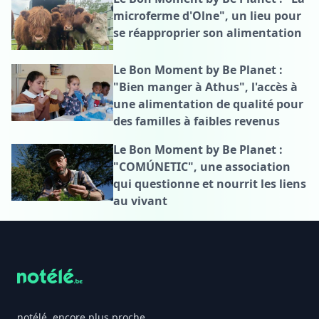
microferme d'Olne", un lieu pour
se réapproprier son alimentation
Le Bon Moment by Be Planet :
"Bien manger à Athus", l'accès à
une alimentation de qualité pour
des familles à faibles revenus
Le Bon Moment by Be Planet :
"COMÚNETIC", une association
qui questionne et nourrit les liens
au vivant
Footer
notélé, encore plus proche