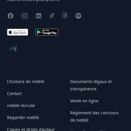
Facebook
Instagram
X
TikTok
Threads
Spotify
App Store
Google Play
Conseil de déontologie journalistique
L'histoire de notélé
Documents légaux et
transparence
Contact
Vente en ligne
notélé recrute
Règlement des concours
Regarder notélé
de notélé
Copies et droits d’auteur