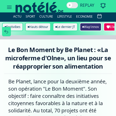
Le
REPLAY
Bon
Moment
by
ACTU
SPORT
CULTURE
LIFESTYLE
ECONOMIE
Be
Planet
:
Festivibes
Hauts détour
Le dernier JT
Wap'innov
I l
«La
microferme
d'Olne»,
un
lieu
Le Bon Moment by Be Planet : «La
pour
se
microferme d'Olne», un lieu pour se
réapproprier
son
réapproprier son alimentation
alimentation
Be Planet, lance pour la deuxième année,
son opération "Le Bon Moment". Son
objectif : faire connaître des initiatives
citoyennes favorables à la nature et à la
solidarité. Au total, 70 projets ont été