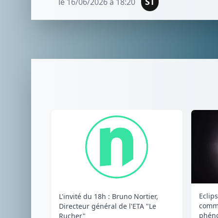
ST
le 16/06/2026 à 18:20
Eclips
L'invité du 18h : Bruno Nortier,
comme
Directeur général de l'ETA "Le
phéno
Rucher"