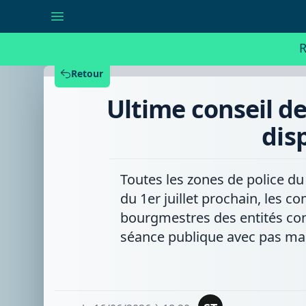
Ultime
conseil
de
police
R
pour
la
zone
Retour
Sylle
et
Ultime conseil de
Dendre
avant
la
dis
disparition
des
séances
publiques
Toutes les zones de police du
du 1er juillet prochain, les
bourgmestres des entités conc
séance publique avec pas mal