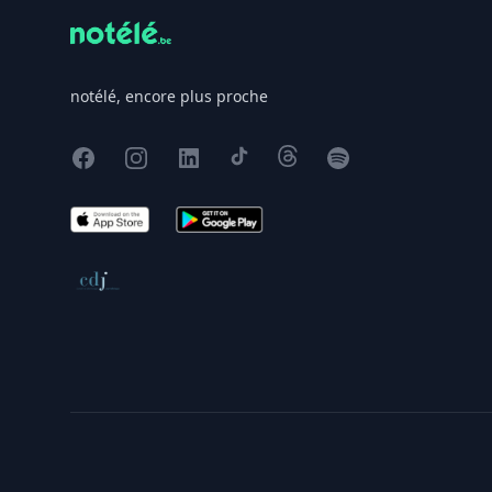
notélé, encore plus proche
Facebook
Instagram
X
TikTok
Threads
Spotify
App Store
Google Play
Conseil de déontologie journalistique