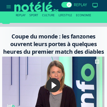
Coupe
REPLAY
du
monde
:
REPLAY
SPORT
CULTURE
LIFESTYLE
ECONOMIE
les
fanzones
ouvrent
leurs
portes
Coupe du monde : les fanzones
à
quelques
ouvrent leurs portes à quelques
heures
du
heures du premier match des diables
premier
match
des
diables