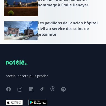
hommage à Émile Deneyer
Les pavillons de l'ancien hôpital
civil au service des soins de
proximité
Footer
notélé, encore plus proche
Facebook
Instagram
X
TikTok
Threads
Spotify
App Store
Google Play