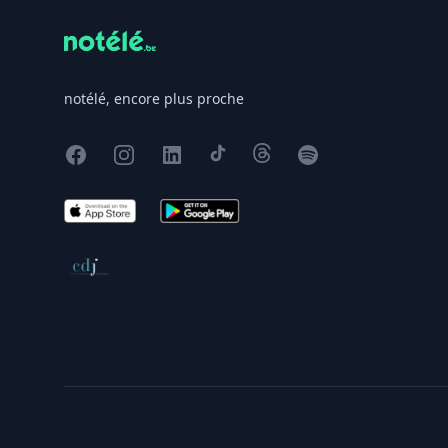
notélé, encore plus proche
Facebook
Instagram
X
TikTok
Threads
Spotify
App Store
Google Play
Conseil de déontologie journalistique