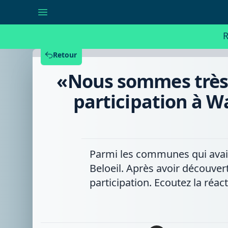
«Nous
sommes
très
choqués»
R
:
la
commune
Retour
de
Beloeil
«Nous sommes très 
suspend
sa
participation
participation à W
à
Wapimeat
après
la
vidéo
de
GAIA
Parmi les communes qui avaie
sur
Beloeil. Après avoir découver
l'abattoir
d'Ath
participation. Ecoutez la réa