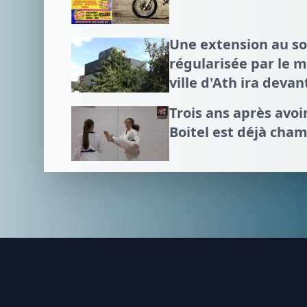
Une extension au 
régularisée par le mi
ville d'Ath ira devan
Trois ans après avo
Boitel est déjà cha
Footer