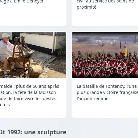
age à Émile Deneyer
civil au service des soins de
proximité
maide : plus de 50 ans après
La bataille de Fontenoy, l'une
ation, la fête de la Moisson
plus grande victoire français
nue de faire vivre les gestes
l'ancien régime
efois
ût 1992: une sculpture