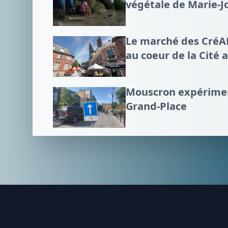
végétale de Marie-J
Le marché des CréART
au coeur de la Cité 
Mouscron expérimen
Grand-Place
Footer