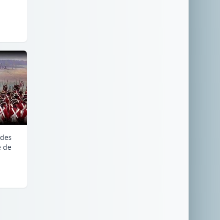
 des
e de