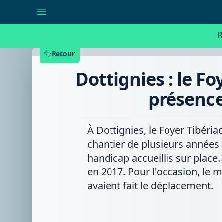
Dottignies
:
le
Foyer
R
Tibériade
inaugure
sa
Retour
métamorphose
en
Dottignies : le 
présence
des
ministres
présence
Prévot
et
Coppieters
À Dottignies, le Foyer Tibéri
chantier de plusieurs années 
handicap accueillis sur place
en 2017. Pour l'occasion, le 
avaient fait le déplacement.