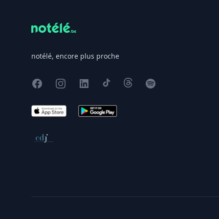
notélé, encore plus proche
Facebook
Instagram
X
TikTok
Threads
Spotify
App Store
Google Play
Conseil de déontologie journalistique