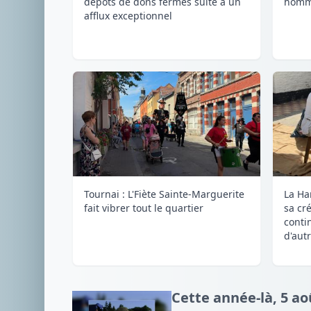
dépôts de dons fermés suite à un
homm
afflux exceptionnel
Tournai : L'Fiète Sainte-Marguerite
La Ha
fait vibrer tout le quartier
sa cré
conti
d'autr
Cette année-là, 5 ao