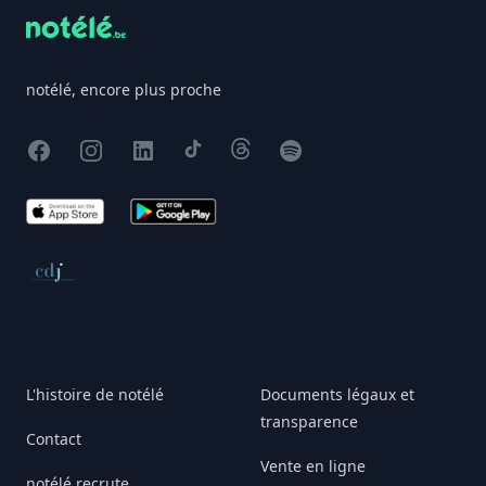
notélé, encore plus proche
Facebook
Instagram
X
TikTok
Threads
Spotify
App Store
Google Play
Conseil de déontologie journalistique
L'histoire de notélé
Documents légaux et
transparence
Contact
Vente en ligne
notélé recrute