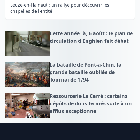
Leuze-en-Hainaut : un rallye pour découvrir les
chapelles de l'entité
Cette année-là, 6 août : le plan de
circulation d'Enghien fait débat
La bataille de Pont-à-Chin, la
grande bataille oubliée de
Tournai de 1794
Ressourcerie Le Carré : certains
dépôts de dons fermés suite à un
afflux exceptionnel
Footer