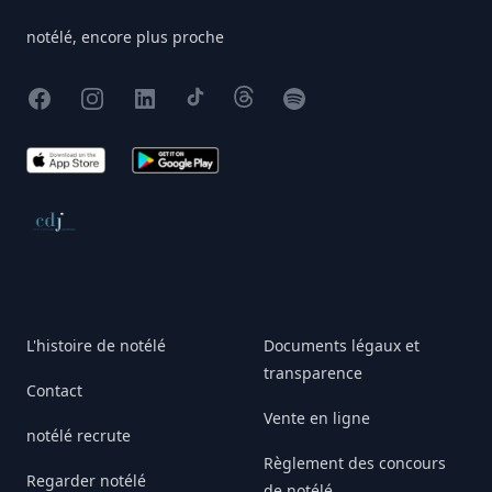
notélé, encore plus proche
Facebook
Instagram
X
TikTok
Threads
Spotify
App Store
Google Play
Conseil de déontologie journalistique
L'histoire de notélé
Documents légaux et
transparence
Contact
Vente en ligne
notélé recrute
Règlement des concours
Regarder notélé
de notélé