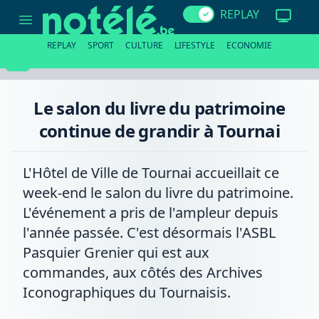
Le
REPLAY
salon
du
livre
REPLAY
SPORT
CULTURE
LIFESTYLE
ECONOMIE
du
patrimoine
continue
de
grandir
Le salon du livre du patrimoine
à
Tournai
continue de grandir à Tournai
L'Hôtel de Ville de Tournai accueillait ce
week-end le salon du livre du patrimoine.
L'événement a pris de l'ampleur depuis
l'année passée. C'est désormais l'ASBL
Pasquier Grenier qui est aux
commandes, aux côtés des Archives
Iconographiques du Tournaisis.