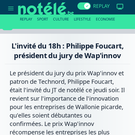
L'invité
REPLAY
du
18h
:
REPLAY
SPORT
CULTURE
LIFESTYLE
ECONOMIE
Philippe
Foucart,
président
du
jury
L'invité du 18h : Philippe Foucart,
de
Wap'innov
président du jury de Wap'innov
Le président du jury du prix Wap'innov et
patron de Technord, Philippe Foucart,
était l'invité du JT de notélé ce jeudi soir. Il
revient sur l'importance de l'innovation
pour les entreprises de Wallonie picarde,
qu'elles soient débutantes ou
confirmées. Le prix Wap'innov
récompense les entreprises les plus