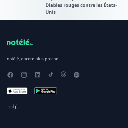
Diables rouges contre les États-
Unis
Footer
notélé, encore plus proche
Facebook
Instagram
X
TikTok
Threads
Spotify
App Store
Google Play
Conseil de déontologie journalistique