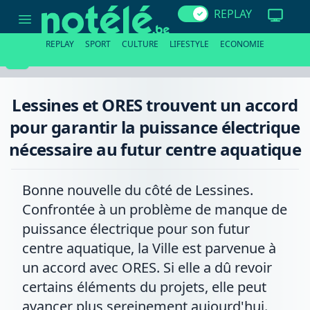
Lessines
REPLAY
et
ORES
trouvent
REPLAY
SPORT
CULTURE
LIFESTYLE
ECONOMIE
un
accord
pour
garantir
la
Lessines et ORES trouvent un accord
puissance
électrique
pour garantir la puissance électrique
nécessaire
au
nécessaire au futur centre aquatique
futur
centre
aquatique
Bonne nouvelle du côté de Lessines.
Confrontée à un problème de manque de
puissance électrique pour son futur
centre aquatique, la Ville est parvenue à
un accord avec ORES. Si elle a dû revoir
certains éléments du projets, elle peut
avancer plus sereinement aujourd'hui.