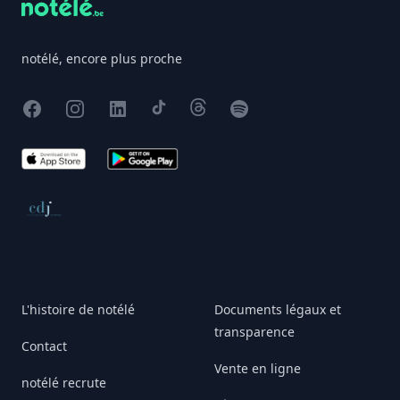
notélé, encore plus proche
Facebook
Instagram
X
TikTok
Threads
Spotify
App Store
Google Play
Conseil de déontologie journalistique
L'histoire de notélé
Documents légaux et
transparence
Contact
Vente en ligne
notélé recrute