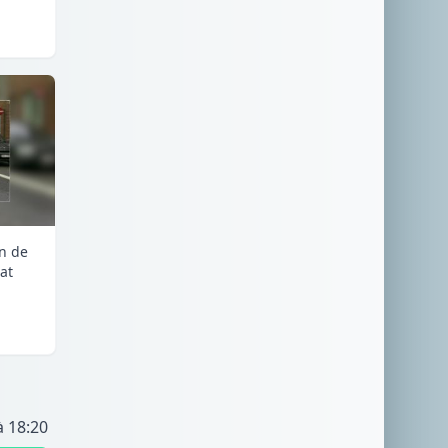
an de
at
à 18:20