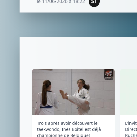
ST
le 11/06/2026 à 18:22
Trois après avoir découvert le
L'invi
taekwondo, Inès Boitel est déjà
Direc
championne de Belgique!
Ruch