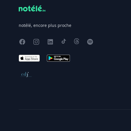
notélé, encore plus proche
Facebook
Instagram
X
TikTok
Threads
Spotify
App Store
Google Play
Conseil de déontologie journalistique