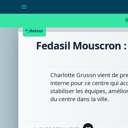
Fedasil
Mouscron
:
Charlotte
R
Gruson
aux
commandes,
Retour
cap
sur
Fedasil Mouscron 
la
stabilité
Charlotte Gruson vient de pr
interne pour ce centre qui ac
stabiliser les équipes, amélio
du centre dans la ville.