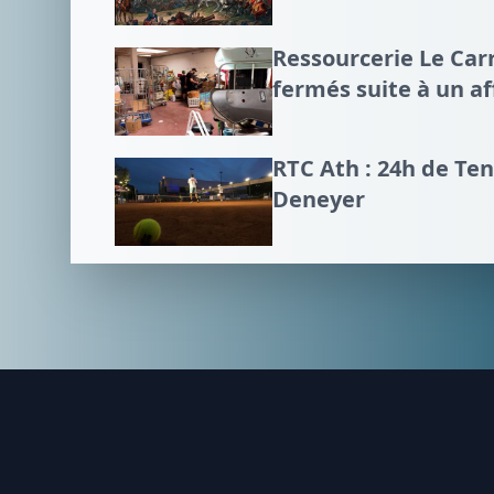
Ressourcerie Le Carr
fermés suite à un a
RTC Ath : 24h de Te
Deneyer
Footer