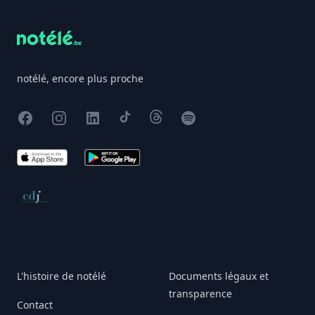
notélé, encore plus proche
Facebook
Instagram
X
TikTok
Threads
Spotify
App Store
Google Play
Conseil de déontologie journalistique
L'histoire de notélé
Documents légaux et
transparence
Contact