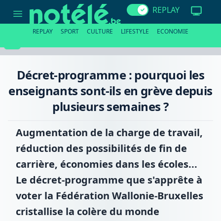
Décret-
REPLAY
programme
:
pourquoi
REPLAY
SPORT
CULTURE
LIFESTYLE
ECONOMIE
les
enseignants
sont-
ils
en
Décret-programme : pourquoi les
grève
depuis
enseignants sont-ils en grève depuis
plusieurs
semaines
plusieurs semaines ?
?
Augmentation de la charge de travail,
réduction des possibilités de fin de
carrière, économies dans les écoles...
Le décret-programme que s'apprête à
voter la Fédération Wallonie-Bruxelles
cristallise la colère du monde