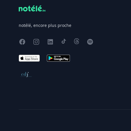
notélé, encore plus proche
Facebook
Instagram
X
TikTok
Threads
Spotify
App Store
Google Play
Conseil de déontologie journalistique