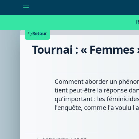
Tournai
:
«
Femmes
R
»
un
roman
Retour
policier
sur
Tournai : « Femmes »
des
féminicides
dans
la
ville
Comment aborder un phénomèn
tient peut-être la réponse dan
qu'important : les féminicide
l'enquête, comme l'a voulu l'