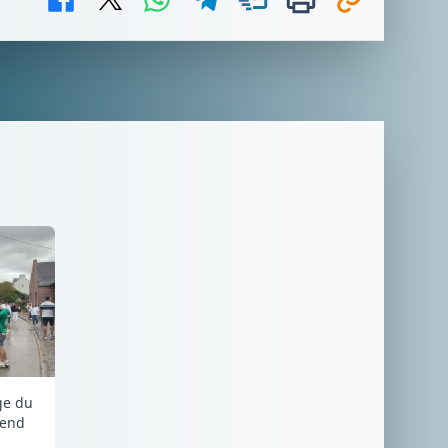
ge du
-end