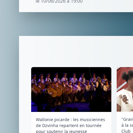
le 10/06/2026 à 19:00
"Grai
Wallonie picarde : les musiciennes
à la s
de Dzvinha repartent en tournée
Club
pour soutenir la jeunesse