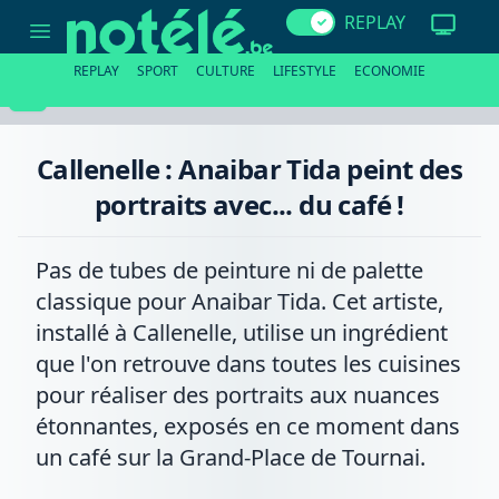
Callenelle
REPLAY
:
Anaibar
Tida
REPLAY
SPORT
CULTURE
LIFESTYLE
ECONOMIE
peint
des
portraits
avec...
du
Callenelle : Anaibar Tida peint des
café
!
portraits avec... du café !
Pas de tubes de peinture ni de palette
classique pour Anaibar Tida. Cet artiste,
installé à Callenelle, utilise un ingrédient
que l'on retrouve dans toutes les cuisines
pour réaliser des portraits aux nuances
étonnantes, exposés en ce moment dans
un café sur la Grand-Place de Tournai.