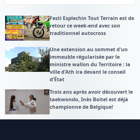
Festi Esplechin Tout Terrain est de
retour ce week-end avec son
traditionnel autocross
Une extension au sommet d'un
immeuble régularisée par le
ministre wallon du Territoire : la
ville d'Ath ira devant le conseil
d'État
Trois ans après avoir découvert le
taekwondo, Inès Boitel est déjà
championne de Belgique!
Footer