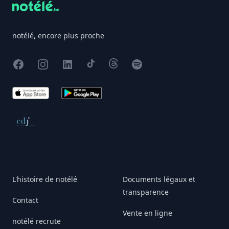
notélé, encore plus proche
Facebook
Instagram
X
TikTok
Threads
Spotify
App Store
Google Play
Conseil de déontologie journalistique
L'histoire de notélé
Documents légaux et
transparence
Contact
Vente en ligne
notélé recrute