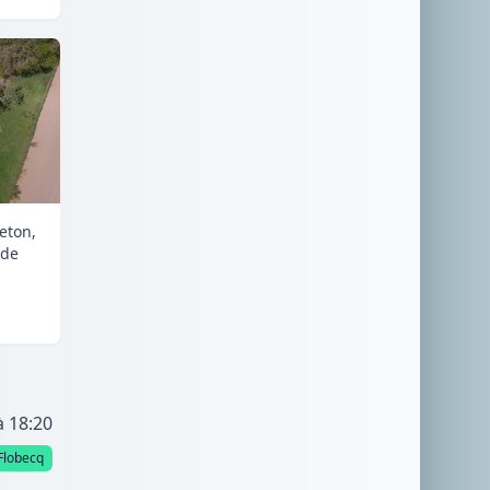
eton,
nde
à 18:20
Flobecq