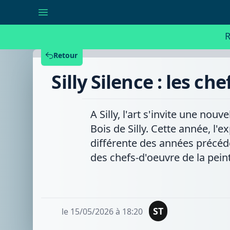
Silly
Silence
:
les
R
chefs-
d'oeuvre
de
Retour
la
peinture
Silly Silence : les c
exposés
dans
les
bois
A Silly, l'art s'invite une nouv
Bois de Silly. Cette année, l
différente des années précéd
des chefs-d'oeuvre de la pein
ST
le 15/05/2026 à 18:20