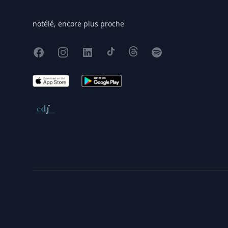
notélé, encore plus proche
Facebook
Instagram
X
TikTok
Threads
Spotify
App Store
Google Play
Conseil de déontologie journalistique