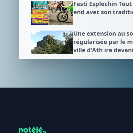
Festi Esplechin Tout
end avec son tradit
Une extension au 
régularisée par le mi
ville d'Ath ira devan
Footer