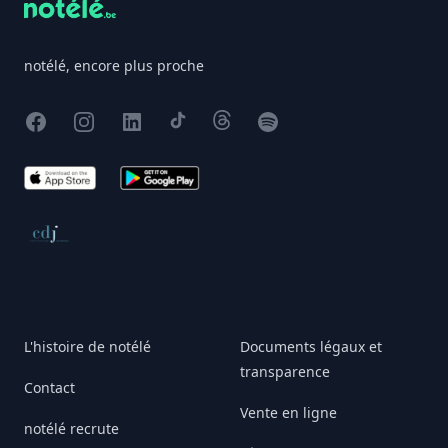
notélé, encore plus proche
Facebook
Instagram
X
TikTok
Threads
Spotify
App Store
Google Play
Conseil de déontologie journalistique
L'histoire de notélé
Documents légaux et
transparence
Contact
Vente en ligne
notélé recrute