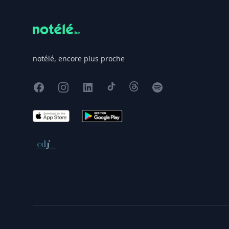
notélé, encore plus proche
Facebook
Instagram
X
TikTok
Threads
Spotify
App Store
Google Play
Conseil de déontologie journalistique