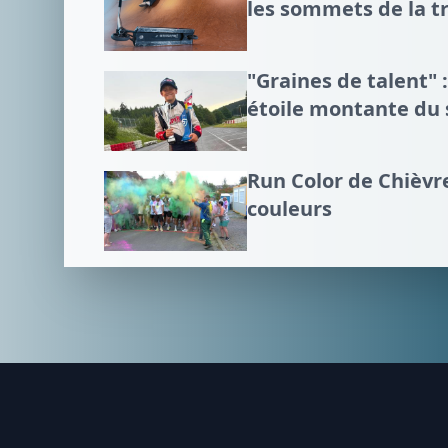
les sommets de la tr
"Graines de talent" :
étoile montante du
Run Color de Chièvre
couleurs
Footer