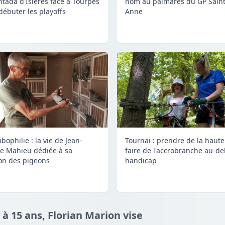
tada d'Isières face à Tourpes
nom au palmarès du GP Saint
débuter les playoffs
Anne
bophilie : la vie de Jean-
Tournai : prendre de la haute
e Mahieu dédiée à sa
faire de l'accrobranche au-de
on des pigeons
handicap
 à 15 ans, Florian Marion vise