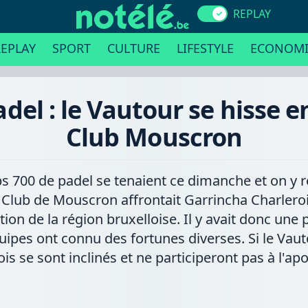
REPLAY
EPLAY
SPORT
CULTURE
LIFESTYLE
ECONOMI
del : le Vautour se hisse en
Club Mouscron
bs 700 de padel se tenaient ce dimanche et on y 
 Club de Mouscron affrontait Garrincha Charleroi 
n de la région bruxelloise. Il y avait donc une po
es ont connu des fortunes diverses. Si le Vautou
is se sont inclinés et ne participeront pas à l'ap