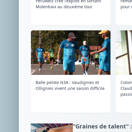
Péruwelz crée l'exploit en sortant
remon
Molenbaix au deuxième tour
pour 
Balle pelote N3A : Vaudignies et
Colom
Ollignies vivent une saison difficile
Claud
passi
"Graines de talent" :