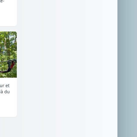
e-
ur et
là du