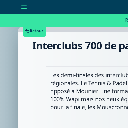
Interclubs
700
de
padel
R
:
le
Vautour
Retour
se
hisse
Interclubs 700 de pa
en
finale,
pas
le
Padel
Club
Mouscron
Les demi-finales des interclu
régionales. Le Tennis & Padel
opposé à Mounier, une formatio
100% Wapi mais nos deux équip
pour la finale, les Mouscronno