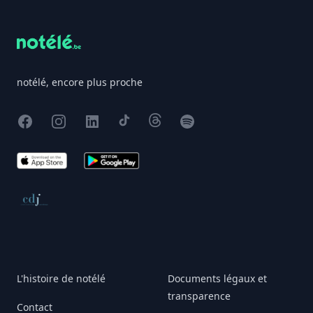
notélé, encore plus proche
Facebook
Instagram
X
TikTok
Threads
Spotify
App Store
Google Play
Conseil de déontologie journalistique
L'histoire de notélé
Documents légaux et
transparence
Contact