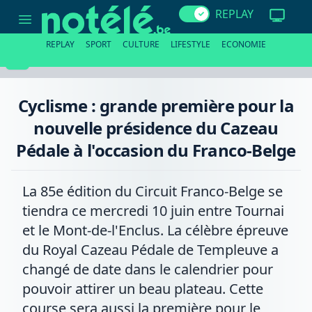
Cyclisme
REPLAY
:
grande
première
REPLAY
SPORT
CULTURE
LIFESTYLE
ECONOMIE
pour
la
nouvelle
présidence
du
Cyclisme : grande première pour la
Cazeau
Pédale
nouvelle présidence du Cazeau
à
l'occasion
Pédale à l'occasion du Franco-Belge
du
Franco-
Belge
La 85e édition du Circuit Franco-Belge se
tiendra ce mercredi 10 juin entre Tournai
et le Mont-de-l'Enclus. La célèbre épreuve
du Royal Cazeau Pédale de Templeuve a
changé de date dans le calendrier pour
pouvoir attirer un beau plateau. Cette
course sera aussi la première pour le