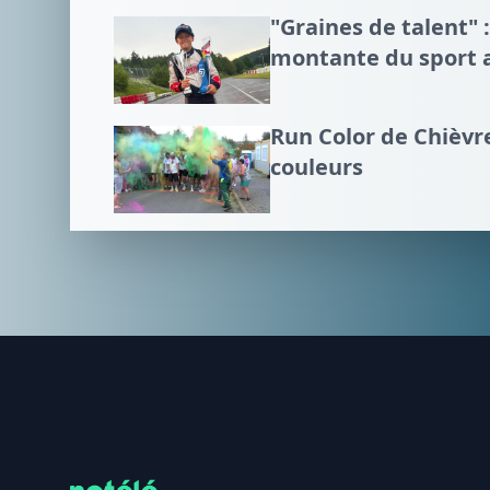
"Graines de talent" :
montante du sport 
Run Color de Chièvre
couleurs
Footer