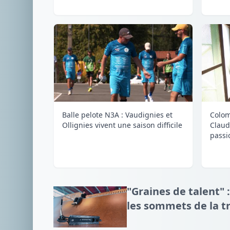
Balle pelote N3A : Vaudignies et
Colom
Ollignies vivent une saison difficile
Claud
passi
"Graines de talent" :
les sommets de la tr