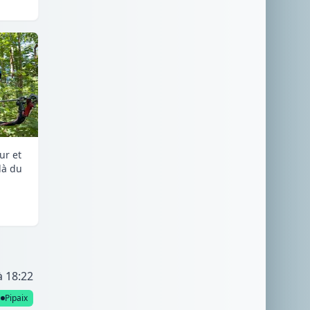
ur et
là du
à 18:22
Pipaix