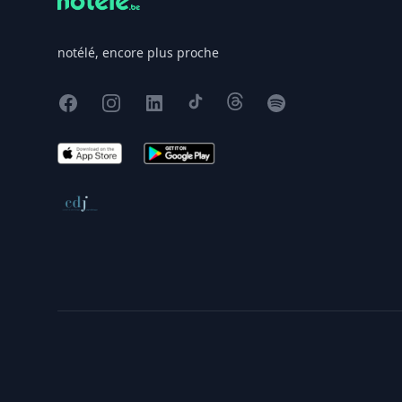
notélé, encore plus proche
Facebook
Instagram
X
TikTok
Threads
Spotify
App Store
Google Play
Conseil de déontologie journalistique