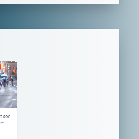
it son
e-