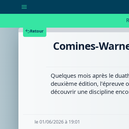
Comines-
Warneton
:
l'aquathlon
R
des
espadons
a
Retour
attiré
de
Comines-Warnet
nombreux
jeunes
Quelques mois après le duathl
deuxième édition, l'épreuve 
découvrir une discipline enc
le 01/06/2026 à 19:01