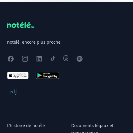
Footer
notélé, encore plus proche
Facebook
Instagram
X
TikTok
Threads
Spotify
App Store
Google Play
Conseil de déontologie journalistique
L'histoire de notélé
Documents légaux et
transparence