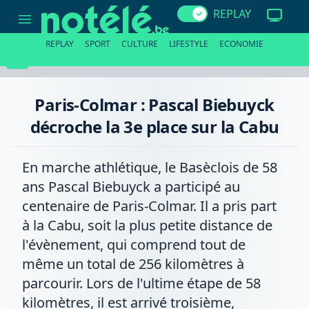
Paris-
REPLAY
Colmar
:
Pascal
REPLAY
SPORT
CULTURE
LIFESTYLE
ECONOMIE
Biebuyck
décroche
la
3e
place
Paris-Colmar : Pascal Biebuyck
sur
la
décroche la 3e place sur la Cabu
Cabu
En marche athlétique, le Basèclois de 58
ans Pascal Biebuyck a participé au
centenaire de Paris-Colmar. Il a pris part
à la Cabu, soit la plus petite distance de
l'évènement, qui comprend tout de
même un total de 256 kilomètres à
parcourir. Lors de l'ultime étape de 58
kilomètres, il est arrivé troisième,