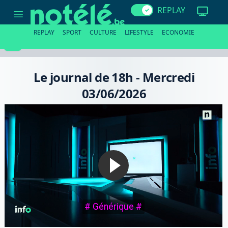
Le
REPLAY
journal
de
18h
REPLAY
SPORT
CULTURE
LIFESTYLE
ECONOMIE
-
Mercredi
03/06/2026
Le journal de 18h - Mercredi
03/06/2026
# Générique #