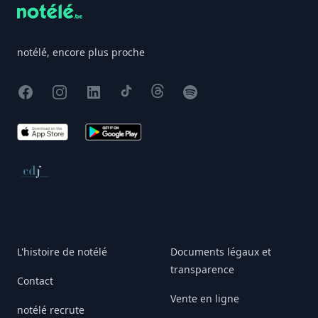
notélé, encore plus proche
Facebook
Instagram
X
TikTok
Threads
Spotify
App Store
Google Play
Conseil de déontologie journalistique
L'histoire de notélé
Documents légaux et
transparence
Contact
Vente en ligne
notélé recrute