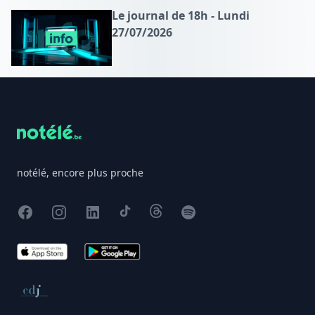
Le journal de 18h - Lundi
27/07/2026
Footer
notélé, encore plus proche
Facebook
Instagram
X
TikTok
Threads
Spotify
App Store
Google Play
Conseil de déontologie journalistique