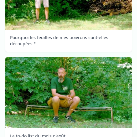
Pourquoi les feuilles de mes poivrons sont-elles
découpées ?
La to-do list du mois d'août