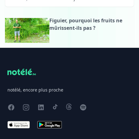
Figuier, pourquoi les fruits ne
mûrissent-ils pas ?
Footer
notélé, encore plus proche
Facebook
Instagram
X
TikTok
Threads
Spotify
App Store
Google Play