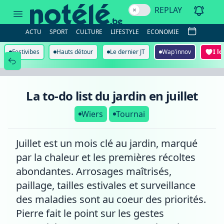
La
REPLAY
to-
do
list
ACTU
SPORT
CULTURE
LIFESTYLE
ECONOMIE
du
jardin
en
Festivibes
Hauts détour
Le dernier JT
Wap'innov
I l
juillet
La to-do list du jardin en juillet
Wiers
Tournai
Juillet est un mois clé au jardin, marqué
par la chaleur et les premières récoltes
abondantes. Arrosages maîtrisés,
paillage, tailles estivales et surveillance
des maladies sont au coeur des priorités.
Pierre fait le point sur les gestes