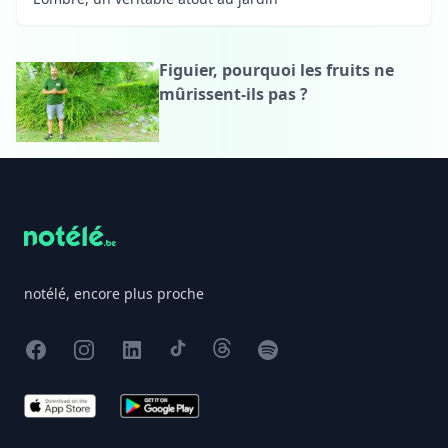
Figuier, pourquoi les fruits ne
mûrissent-ils pas ?
Footer
notélé, encore plus proche
Facebook
Instagram
X
TikTok
Threads
Spotify
App Store
Google Play