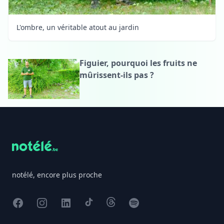
L'ombre, un véritable atout au jardin
Figuier, pourquoi les fruits ne
mûrissent-ils pas ?
Footer
notélé, encore plus proche
Facebook
Instagram
X
TikTok
Threads
Spotify