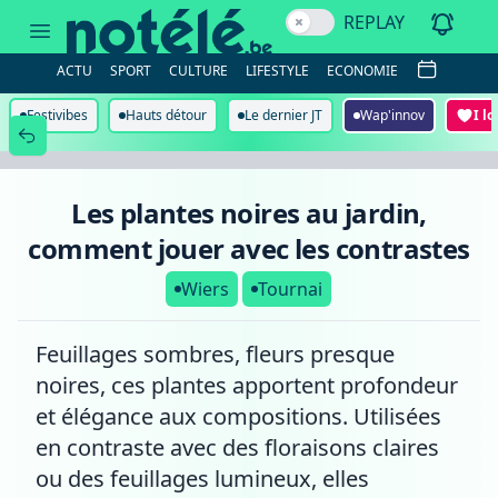
Les
REPLAY
plantes
noires
au
ACTU
SPORT
CULTURE
LIFESTYLE
ECONOMIE
jardin,
comment
jouer
Festivibes
Hauts détour
Le dernier JT
Wap'innov
I l
avec
les
contrastes
Les plantes noires au jardin,
comment jouer avec les contrastes
Wiers
Tournai
Feuillages sombres, fleurs presque
noires, ces plantes apportent profondeur
et élégance aux compositions. Utilisées
en contraste avec des floraisons claires
ou des feuillages lumineux, elles