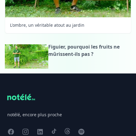
L'ombre, un véritable atout au jardin
Figuier, pourquoi les fruits ne
mûrissent-ils pas ?
Footer
notélé, encore plus proche
Facebook
Instagram
X
TikTok
Threads
Spotify