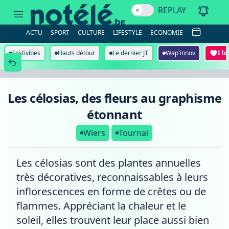
Les
REPLAY
célosias,
des
fleurs
ACTU
SPORT
CULTURE
LIFESTYLE
ECONOMIE
au
graphisme
étonnant
Festivibes
Hauts détour
Le dernier JT
Wap'innov
I l
Les célosias, des fleurs au graphisme
étonnant
Wiers
Tournai
Les célosias sont des plantes annuelles
très décoratives, reconnaissables à leurs
inflorescences en forme de crêtes ou de
flammes. Appréciant la chaleur et le
soleil, elles trouvent leur place aussi bien