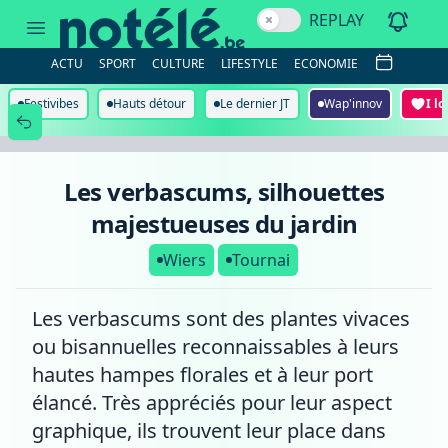
Les
REPLAY
verbascums,
silhouettes
majestueuses
ACTU
SPORT
CULTURE
LIFESTYLE
ECONOMIE
du
jardin
Festivibes
Hauts détour
Le dernier JT
Wap'innov
I l
Les verbascums, silhouettes
majestueuses du jardin
Wiers
Tournai
Les verbascums sont des plantes vivaces
ou bisannuelles reconnaissables à leurs
hautes hampes florales et à leur port
élancé. Très appréciés pour leur aspect
graphique, ils trouvent leur place dans