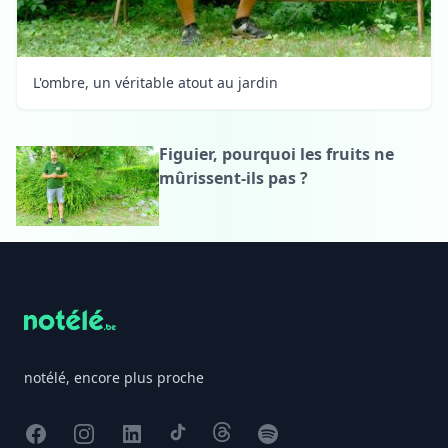
L'ombre, un véritable atout au jardin
Figuier, pourquoi les fruits ne
mûrissent-ils pas ?
Footer
notélé, encore plus proche
Facebook
Instagram
X
TikTok
Threads
Spotify