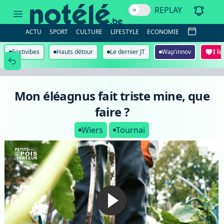
Mon
REPLAY
éléagnus
fait
triste
ACTU
SPORT
CULTURE
LIFESTYLE
ECONOMIE
mine,
que
faire
Festivibes
Hauts détour
Le dernier JT
Wap'innov
I l
?
Mon éléagnus fait triste mine, que
faire ?
Wiers
Tournai