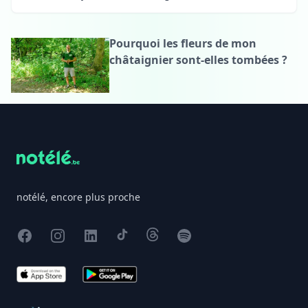
Pourquoi les fleurs de mon
châtaignier sont-elles tombées ?
Footer
notélé, encore plus proche
Facebook
Instagram
X
TikTok
Threads
Spotify
App Store
Google Play