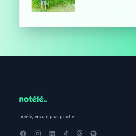
Footer
notélé, encore plus proche
Facebook
Instagram
X
TikTok
Threads
Spotify