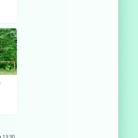
u
à 13:30