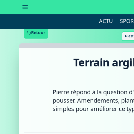
Terrain
argileux,
comment
couvrir
ACTU
SPOR
un
sol
difficile
Retour
?
Fest
Terrain argi
Pierre répond à la question d
pousser. Amendements, plantes
simples pour améliorer ce type