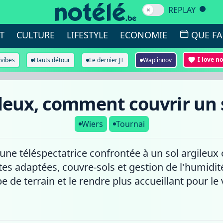
REPLAY
T
CULTURE
LIFESTYLE
ECONOMIE
QUE FA
I love n
ivibes
Hauts détour
Le dernier JT
Wap'innov
leux, comment couvrir un so
Wiers
Tournai
'une téléspectatrice confrontée à un sol argileu
 adaptées, couvre-sols et gestion de l'humidité,
 de terrain et le rendre plus accueillant pour le 