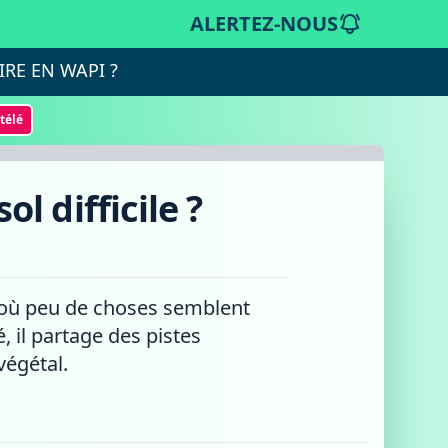
ALERTEZ-NOUS
IRE EN WAPI ?
otélé
l difficile ?
x où peu de choses semblent
 il partage des pistes
végétal.