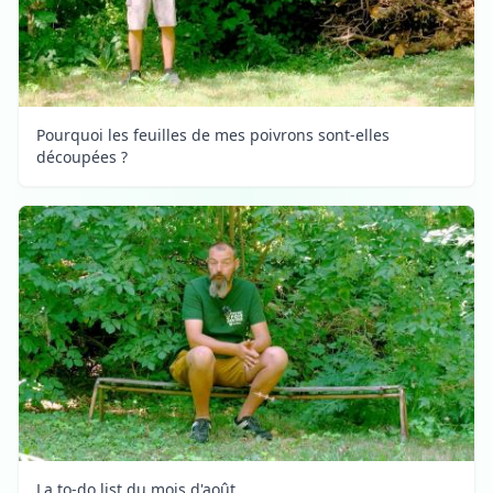
Pourquoi les feuilles de mes poivrons sont-elles
découpées ?
La to-do list du mois d'août