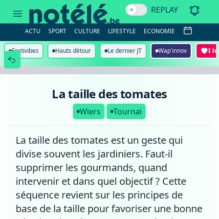
La
REPLAY
taille
des
tomates
ACTU
SPORT
CULTURE
LIFESTYLE
ECONOMIE
Festivibes
Hauts détour
Le dernier JT
Wap'innov
I l
La taille des tomates
Wiers
Tournai
La taille des tomates est un geste qui
divise souvent les jardiniers. Faut-il
supprimer les gourmands, quand
intervenir et dans quel objectif ? Cette
séquence revient sur les principes de
base de la taille pour favoriser une bonne