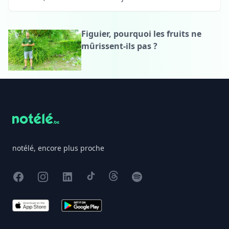
Figuier, pourquoi les fruits ne
mûrissent-ils pas ?
Footer
notélé, encore plus proche
Facebook
Instagram
X
TikTok
Threads
Spotify
App Store
Google Play