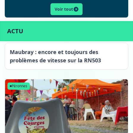
Voir tout
ACTU
SPORT
CULTURE
LIFESTYLE
ECONOMIE
ACTU
Maubray
Maubray : encore et toujours des
problèmes de vitesse sur la RN503
Péronnes