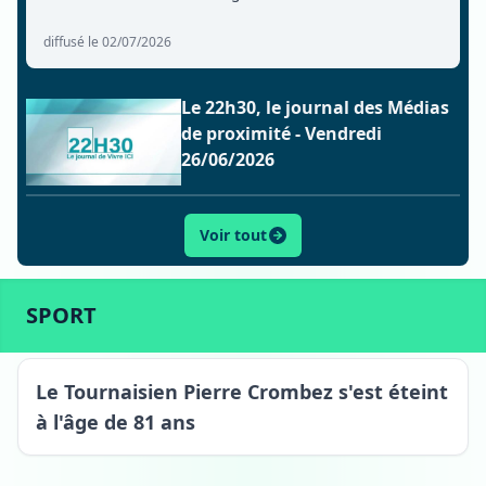
diffusé le 02/07/2026
Le 22h30, le journal des Médias
de proximité - Vendredi
26/06/2026
Voir tout
ACTU
SPORT
CULTURE
LIFESTYLE
ECONOMIE
SPORT
Tournai
Le Tournaisien Pierre Crombez s'est éteint
à l'âge de 81 ans