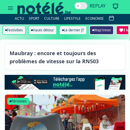
REPLAY
ACTU
SPORT
CULTURE
LIFESTYLE
ECONOMIE
Festivibes
Hauts détour
Le dernier JT
Wap'innov
I l
Maubray
Maubray : encore et toujours des
problèmes de vitesse sur la RN503
Péronnes