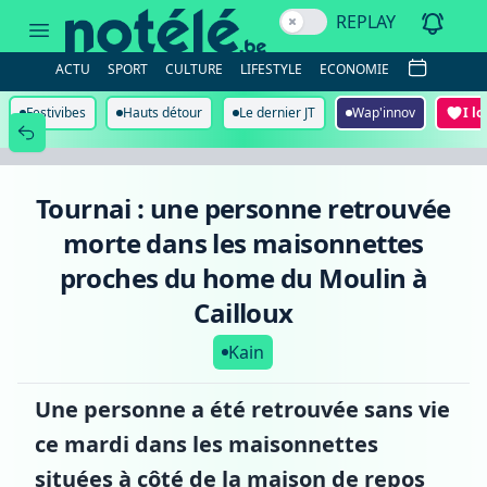
Tournai
REPLAY
:
une
personne
ACTU
SPORT
CULTURE
LIFESTYLE
ECONOMIE
retrouvée
morte
dans
Festivibes
Hauts détour
Le dernier JT
Wap'innov
I l
les
maisonnettes
proches
du
home
Tournai : une personne retrouvée
du
Moulin
morte dans les maisonnettes
à
Cailloux
proches du home du Moulin à
Cailloux
Kain
Une personne a été retrouvée sans vie
ce mardi dans les maisonnettes
situées à côté de la maison de repos