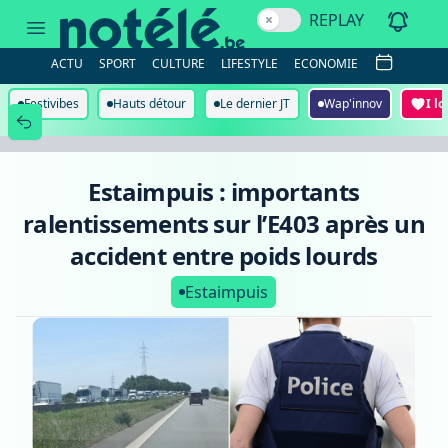
Estaimpuis
REPLAY
:
importants
ralentissements
ACTU
SPORT
CULTURE
LIFESTYLE
ECONOMIE
sur
l’E403
après
Festivibes
Hauts détour
Le dernier JT
Wap'innov
I l
un
accident
entre
poids
lourds
Estaimpuis : importants
ralentissements sur l’E403 après un
accident entre poids lourds
Estaimpuis