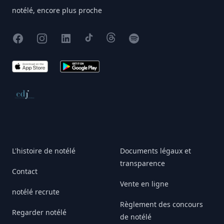
notélé, encore plus proche
Facebook
Instagram
X
TikTok
Threads
Spotify
App Store
Google Play
Conseil de déontologie journalistique
L'histoire de notélé
Documents légaux et
transparence
Contact
Vente en ligne
notélé recrute
Règlement des concours
Regarder notélé
de notélé