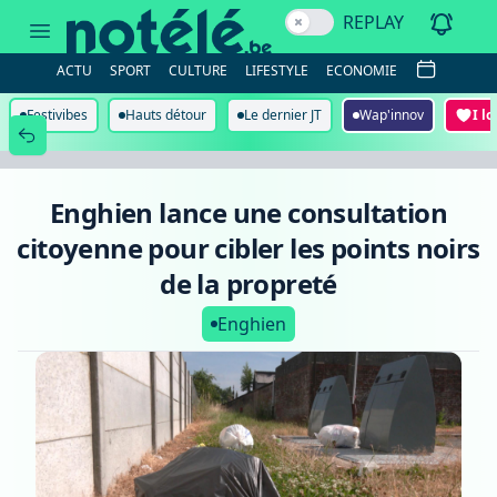
Enghien
REPLAY
lance
une
consultation
ACTU
SPORT
CULTURE
LIFESTYLE
ECONOMIE
citoyenne
pour
cibler
Festivibes
Hauts détour
Le dernier JT
Wap'innov
I l
les
points
noirs
de
la
Enghien lance une consultation
propreté
citoyenne pour cibler les points noirs
de la propreté
Enghien