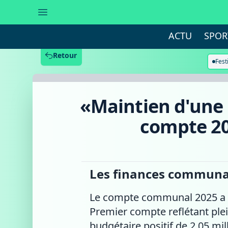
«Maintien
d'une
situation
financière
ACTU
SPOR
globalement
saine»
:
Retour
le
Fest
compte
2025
de
la
«Maintien d'une 
commune
a
fait
compte 20
l'unanimité
Les finances communales
Le compte communal 2025 a ét
Premier compte reflétant plei
budgétaire positif de 2,05 mi