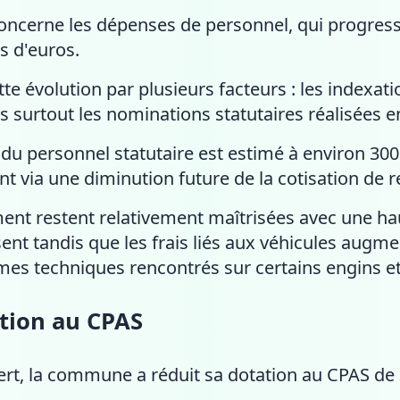
oncerne les dépenses de personnel, qui progress
s d'euros.
tte évolution par plusieurs facteurs : les indexat
is surtout les nominations statutaires réalisées e
s du personnel statutaire est estimé à environ 30
t via une diminution future de la cotisation de r
nt restent relativement maîtrisées avec une hau
sent tandis que les frais liés aux véhicules augm
èmes techniques rencontrés sur certains engins 
ation au CPAS
ert, la commune a réduit sa dotation au CPAS de