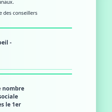
unaux.
e des conseillers
eil -
 le nombre
sociale
s le 1er