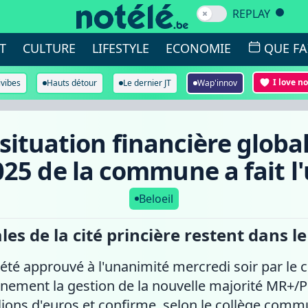
REPLAY
T
CULTURE
LIFESTYLE
ECONOMIE
QUE FA
I love n
ivibes
Hauts détour
Le dernier JT
Wap'innov
situation financière global
25 de la commune a fait l
Beloeil
 de la cité princière restent dans le
é approuvé à l'unanimité mercredi soir par le c
nement la gestion de la nouvelle majorité MR+/PS
llions d'euros et confirme, selon le collège commu