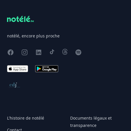
notélé, encore plus proche
Facebook
Instagram
X
TikTok
Threads
Spotify
App Store
Google Play
Conseil de déontologie journalistique
L'histoire de notélé
Documents légaux et
transparence
Contact