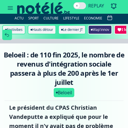
Beloeil
REPLAY
:
de
110
ACTU
SPORT
CULTURE
LIFESTYLE
ECONOMIE
fin
2025,
le
Festivibes
Hauts détour
Le dernier JT
Wap'innov
I l
nombre
de
revenus
d'intégration
sociale
Beloeil : de 110 fin 2025, le nombre de
passera
à
revenus d'intégration sociale
plus
de
passera à plus de 200 après le 1er
200
après
juillet
le
1er
Beloeil
juillet
Le président du CPAS Christian
Vandeputte a expliqué que pour le
moment il n'y avait pas de problème