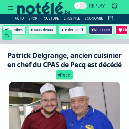
Patrick
REPLAY
Delgrange,
ancien
cuisinier
ACTU
SPORT
CULTURE
LIFESTYLE
ECONOMIE
en
chef
du
Festivibes
Hauts détour
Le dernier JT
Wap'innov
I l
CPAS
de
Pecq
est
décédé
Patrick Delgrange, ancien cuisinier
en chef du CPAS de Pecq est décédé
Pecq