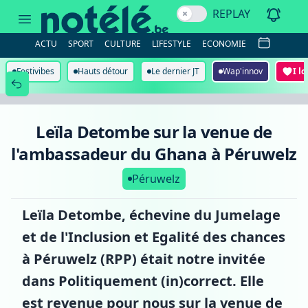
Leïla
REPLAY
Detombe
sur
la
ACTU
SPORT
CULTURE
LIFESTYLE
ECONOMIE
venue
de
l'ambassadeur
Festivibes
Hauts détour
Le dernier JT
Wap'innov
I l
du
Ghana
à
Péruwelz
Leïla Detombe sur la venue de
l'ambassadeur du Ghana à Péruwelz
Péruwelz
Leïla Detombe, échevine du Jumelage
et de l'Inclusion et Egalité des chances
à Péruwelz (RPP) était notre invitée
dans Politiquement (in)correct. Elle
est revenue pour nous sur la venue de