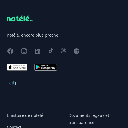
notélé, encore plus proche
Facebook
Instagram
X
TikTok
Threads
Spotify
App Store
Google Play
Conseil de déontologie journalistique
L'histoire de notélé
Documents légaux et
transparence
Contact